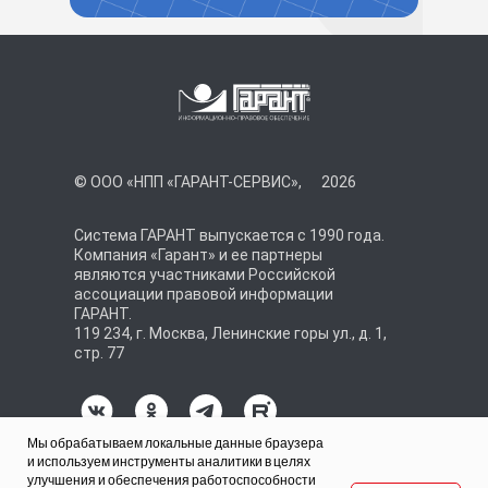
© ООО «НПП «ГАРАНТ-СЕРВИС»,
2026
Система ГАРАНТ выпускается с 1990 года.
Компания «Гарант» и ее партнеры
являются участниками Российской
ассоциации правовой информации
ГАРАНТ.
119 234, г. Москва, Ленинские горы ул., д. 1,
стр. 77
Мы обрабатываем локальные данные браузера
и используем инструменты аналитики в целях
Политики обработки персональных данных
Политика обработки персональных данных
улучшения и обеспечения работоспособности